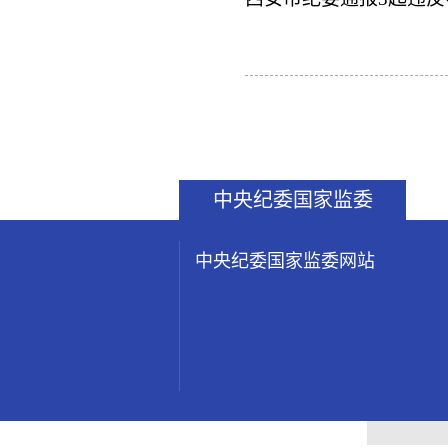
中央纪委国家监委
中央纪委国家监委网站