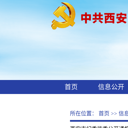
首页
信息公开
工作动态
廉政文化
所在位置：
首页
>>
信