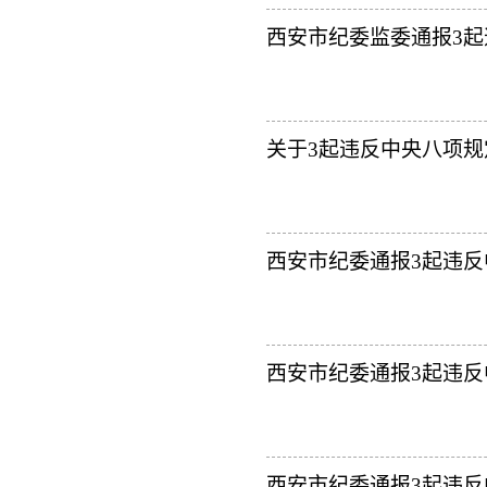
西安市纪委监委通报3
关于3起违反中央八项
西安市纪委通报3起违
西安市纪委通报3起违
西安市纪委通报3起违