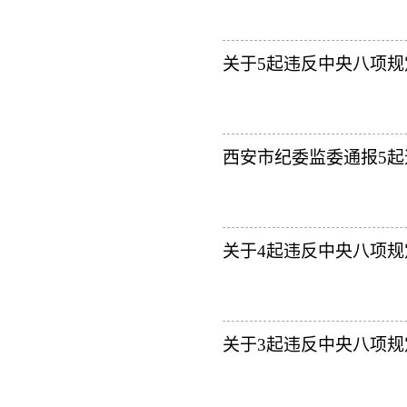
关于5起违反中央八项
西安市纪委监委通报5
关于4起违反中央八项
关于3起违反中央八项