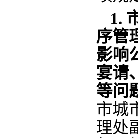
1.
序管
影响
宴请
等问
市城
理处