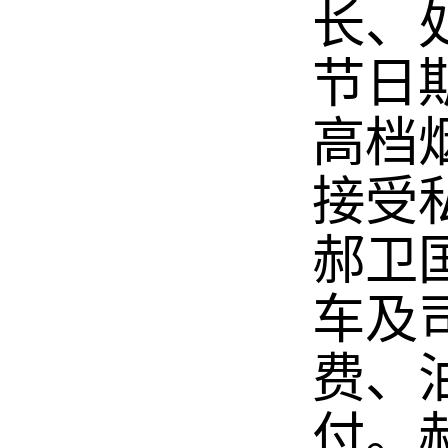
长、
节日
高档
接受
郝卫
车及
费、
付。