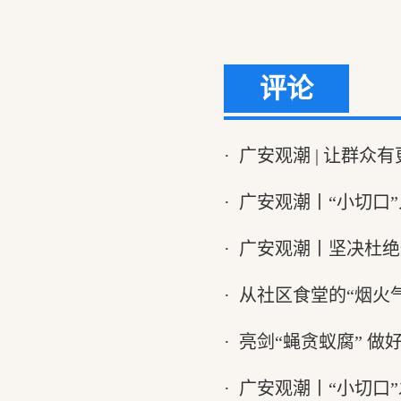
评论
·
广安观潮 | 让群众
·
广安观潮丨“小切口
·
广安观潮丨坚决杜绝
·
从社区食堂的“烟火
·
亮剑“蝇贪蚁腐” 做
·
广安观潮丨“小切口”