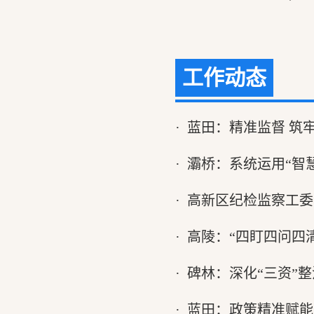
工作动态
·
蓝田：精准监督 筑
·
灞桥：系统运用“智
·
高新区纪检监察工委
·
高陵：“四盯四问四
·
​碑林：深化“三资”整
·
蓝田：政策精准赋能