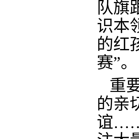
队旗
识本
的红
赛”。
重要
的亲
谊…