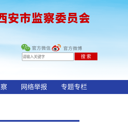
巡察
网络举报
专题专栏