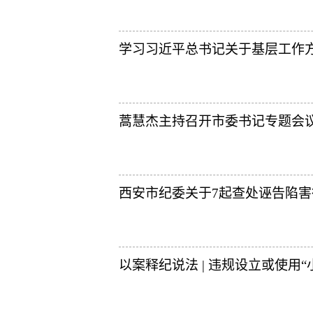
学习习近平总书记关于基层工作方
蒿慧杰主持召开市委书记专题会
西安市纪委关于7起查处诬告陷害行
以案释纪说法 | 违规设立或使用