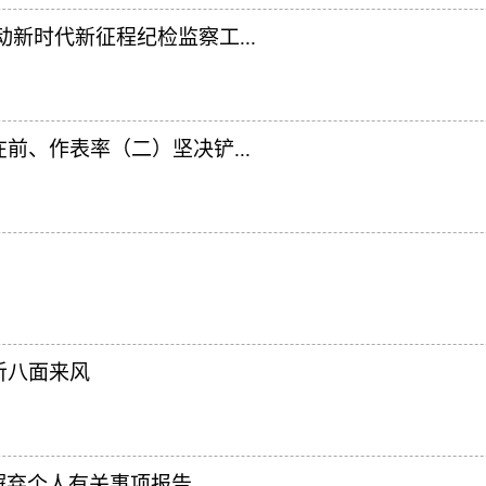
新时代新征程纪检监察工...
前、作表率（二）坚决铲...
听八面来风
摒弃个人有关事项报告...