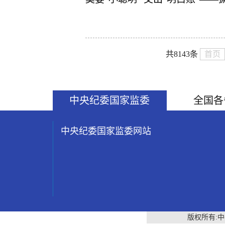
共8143条
首页
中央纪委国家监委
全国各
中央纪委国家监委网站
版权所有: