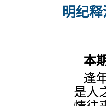
明纪释
本
逢年
是人