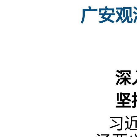
广安观
深
坚
习近