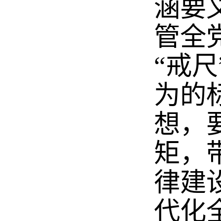
涵要
管全
“戒
为的
想，
矩，
律建
代化