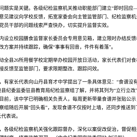
问题实是关键。各级纪检监察机关推动职能部门建立“即时回应—
意见建议向学校反馈，拓宽家委会向主管监管部门、纪检监察机
党员干部的问题线索严查快办，切实提升监督实效。
内设立校园膳食监督家长委员会专用意见箱，建立限时办结反馈
改方案并持续跟踪，确保“事事有回音，件件有着落”。
动全县26所用餐学校定期举办校园开放日活动，家长代表们对食
接反馈至监管部门，要求限期整改、跟踪问效。
，有家长代表向山丹县育才中学提出了一条具体意见：“食谱没
被县纪委监委驻县教育局纪检监察组了解，并将其列为“立行立改
目前，该中学已明确相关负责人，每周更新带量食谱并张贴公示
察组随后开展“回头看”，发现食谱不仅按时上墙，还同步推送到
长代表说。
，各级纪检监察机关强化跟踪督办，深化以案促改促治，督促相