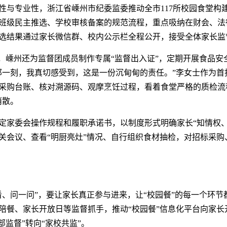
与专业性，浙江省嵊州市纪委监委推动全市117所校园食堂构建
班级民主推选、学校审核备案的规范流程，重点吸纳在财会、法
选结果通过家长微信群、校内公示栏全程公开，接受全体家长监督
”，嵊州还为监督团成员制作专属“监督出入证”，定期开展食品
那一刻，我真切感受到，这是一份沉甸甸的责任。”李女士作为首
采购台账、核对溯源码、观摩烹饪过程，看着食堂严格的质检流
消散。
定家委会操作规程和履职承诺书，以制度形式明确家长“知情权、
关会议、查看“明厨亮灶”情况、自行组织食材抽检，对招标采购
看、问一问”，要让家长真正参与进来，让“校园餐”的每一个环
陪餐、家长开放日等监督抓手，推动“校园餐”信息化平台向家长
部监督”转向“家校共监”。