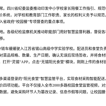
常。四川省纪委监委推动印发中小学校家长陪餐工作指引、规范
评价系统，对学校和教育部门工作职责、家长的权利义务予以规范
入省政府“校园餐”专项督查的重点事项。
地。各级纪检监察机关推动职能部门用好智慧监督利器，督促各地
移。
辆冷链车缓缓驶入江苏省锡山高级中学实验学校。配送员和食堂负
对菜品规格、数量、生产日期，确认无误后现场签收，并将食材
。打开“灵锡”APP，点击“无锡阳光食堂”模块，刚刚上传的食
多渠道登录的“阳光食堂”智慧监管平台，实现食材采购智能配送
价四项功能。平台不仅接入全市2000多路校园食堂监管视频，对
数据，避免采购环节人为篡改记录、信息作假等问题，让校园膳