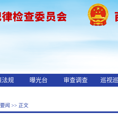
策法规
曝光台
审查调查
巡视
要闻
>> 正文