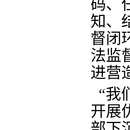
码、
知、
督闭
法监
进营
“我
开展
部下