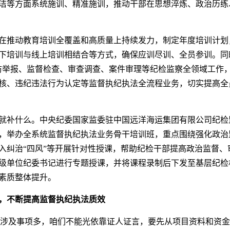
洁等方面系统施训、精准施训，推动干部在思想淬炼、政治历练
在推动教育培训全覆盖和高质量上持续发力，制定年度培训计划
下培训与线上培训相结合等方式，确保应训尽训、全员参训。同
访举报、监督检查、审查调查、案件审理等纪检监察全领域工作
核、违纪违法行为认定等监督执纪执法全流程业务，切实提高全
就补什么。中央纪委国家监委驻中国远洋海运集团有限公司纪检
，举办全系统监督执纪执法业务骨干培训班，重点围绕强化政治
入纠治“四风”等开展针对性授课，帮助纪检干部提高政治监督、
级单位纪委书记进行专题授课，并将课程录制后下发至基层纪检
素质整体提升。
，不断提高监督执纪执法质效
、涉及事项多，咱们不能光依靠证人证言，要先从项目资料和资金