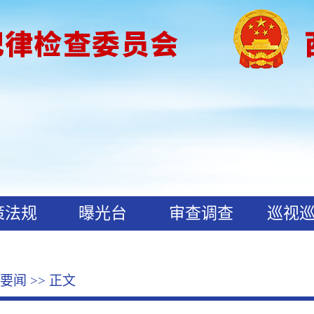
策法规
曝光台
审查调查
巡视
要闻
>> 正文