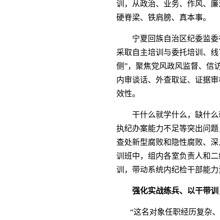
训，从政治、业务、作风、廉
硬脊梁、铁肩膀、真本事。
宁夏回族自治区纪委监委
采取自主培训与委托培训、线
侧”，聚焦党风政风监督、信
内审谈话、外查取证、证据审
效性。
干什么就学什么，缺什么
执纪办案能力不足等突出问题
查处新型腐败和隐性腐败、深
训班中，组内各室负责人和二
训，带动系统内纪检干部能力
强化实战练兵、以干带训
“这名对象任职经历复杂