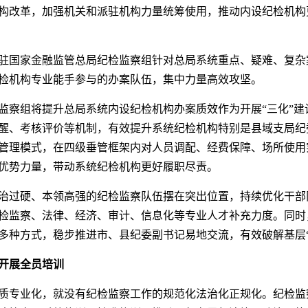
构改革，加强机关和派驻机构力量统筹使用，推动内设纪检机构
驻国家金融监管总局纪检监察组针对总局系统重点、疑难、复杂
检机构专业能手参与的办案队伍，集中力量高效攻坚。
监察组将提升总局系统内设纪检机构办案质效作为开展“三化”建
醒、考核评价等机制，有效提升系统纪检机构特别是县域支局纪
管理模式，在四级垂管框架内对人员调配、经费保障、场所使用
优势力量，带动系统纪检机构更好履职尽责。
治过硬、本领高强的纪检监察队伍摆在突出位置，持续优化干部
检监察、法律、经济、审计、信息化等专业人才补充力度。同时
多种方式，稳步推进市、县纪委副书记易地交流，有效破解基层“
开展全员培训
质专业化，就没有纪检监察工作的规范化法治化正规化。纪检监