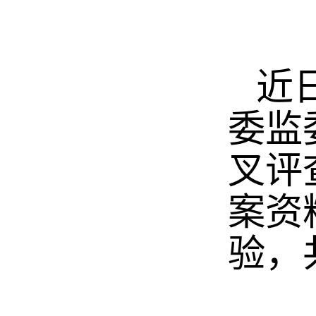
近
委监
叉评
案资
验，