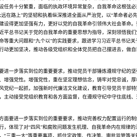
设任务十分繁重，面临的执政环境异常复杂，自我革命这根弦必
永远在路上”的坚韧和执着纵深推进全面从严治党，以“革命者必
建设得更加坚强有力，更好以党的自我革命引领伟大社会革命。
近平总书记关于党的自我革命的重要思想为指导，深刻领悟我们
命等重大问题和“九个以”的实践要求，跟进学习习近平总书记关
行动更加坚决，推动各级党组织和全体党员把自己摆进去，做自
要进一步落实到位的重要要求，推动党员干部锤炼遵规守纪的坚
、增强党性。增强党性，重在坚定理想信念，铸牢对党忠诚，厚
风党纪一起抓，加强新时代廉洁文化建设，教育引导党员干部特
，主动接受党组织教育和各方面监督，在遵规守纪中守住底线、
方面要进一步落实到位的重要要求，推动完善权力配置运行的制
行，体现了对“四风”和腐败问题发生机理、自我革命内在规律的
，“三重一大”等重要事项，抓住定政策、作决策、审批监管等关