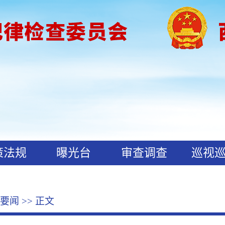
策法规
曝光台
审查调查
巡视
要闻
>> 正文