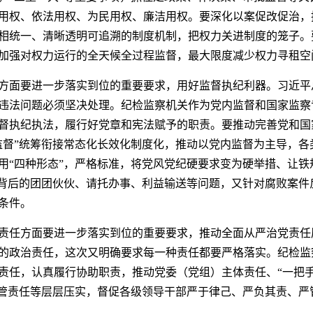
用权、依法用权、为民用权、廉洁用权。要深化以案促改促治，
相统一、清晰透明可追溯的制度机制，把权力关进制度的笼子。
加强对权力运行的全天候全过程监督，最大限度减少权力寻租空
方面要进一步落实到位的重要要求，用好监督执纪利器。习近平
违法问题必须坚决处理。纪检监察机关作为党内监督和国家监察
督执纪执法，履行好党章和宪法赋予的职责。要推动完善党和国
监督”统筹衔接常态化长效化制度化，推动以党内监督为主导，各
用“四种形态”，严格标准，将党风党纪硬要求变为硬举措、让铁
”背后的团团伙伙、请托办事、利益输送等问题，又针对腐败案件
条件。
责任方面要进一步落实到位的重要要求，推动全面从严治党责任
的政治责任，这次又明确要求每一种责任都要严格落实。纪检监
责任，认真履行协助职责，推动党委（党组）主体责任、“一把手
监管责任等层层压实，督促各级领导干部严于律己、严负其责、严