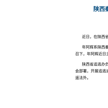
陕西
近日，在陕西
年阿辉系陕西秦
召下，年阿辉近日
陕西省追逃办
会部署，开展追逃
遥法外。