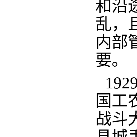
和沿
乱，
内部
要。
19
国工
战斗