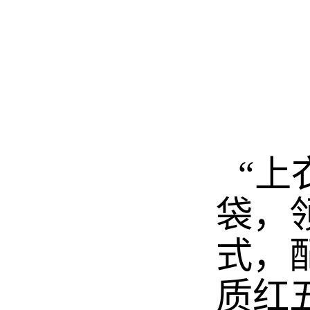
“上
袋，
式，
质红