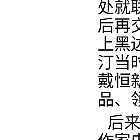
处就
后再
上黑
汀当
戴恒
品、
后