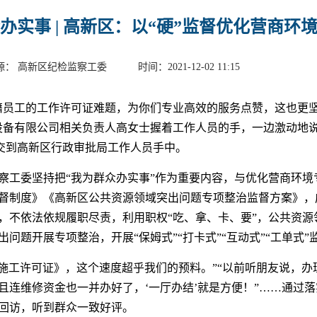
办实事 | 高新区：以“硬”监督优化营商环境
源： 高新区纪检监察工委 时间：2021-12-02 11:15
籍员工的工作许可证难题，为你们专业高效的服务点赞，这也更
设备有限公司相关负责人高女士握着工作人员的手，一边激动地说
，交到高新区行政审批局工作人员手中。
察工委坚持把“我为群众办实事”作为重要内容，与优化营商环境
督制度》《高新区公共资源领域突出问题专项整治监督方案》，
，不依法依规履职尽责，利用职权“吃、拿、卡、要”，公共资源
问题开展专项整治，开展“保姆式”“打卡式”“互动式”“工单式”
程施工许可证》，这个速度超乎我们的预料。”“以前听朋友说，
且连维修资金也一并办好了，‘一厅办结’就是方便！”……通过
回访，听到群众一致好评。