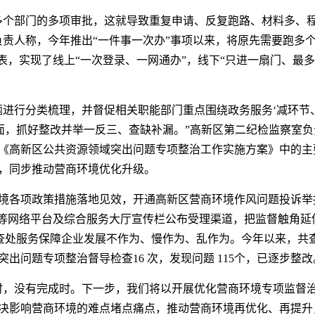
多个部门的多项审批，这就导致重复申请、反复跑路、材料多、
负责人称，今年推出“一件事一次办”事项以来，将原先需要跑多
表，实现了线上“一次登录、一网通办”，线下“只进一扇门、最
题进行分类梳理，并督促相关职能部门重点围绕政务服务‘减环节
方面，抓好整改并举一反三、查缺补漏。”高新区第二纪检监察室
《高新区公共资源领域突出问题专项整治工作实施方案》中的主
，同步推动营商环境优化升级。
境各项政策措施落地见效，开通高新区营商环境作风问题投诉举
站等网络平台及综合服务大厅宣传栏公布受理渠道，把监督触角延
严肃查处服务保障企业发展不作为、慢作为、乱作为。今年以来，共
突出问题专项整治督导检查16 次，发现问题 115个，已逐步整改
时，没有完成时。下一步，我们将以开展优化营商环境专项监督
决影响营商环境的难点堵点痛点，推动营商环境再优化、再提升