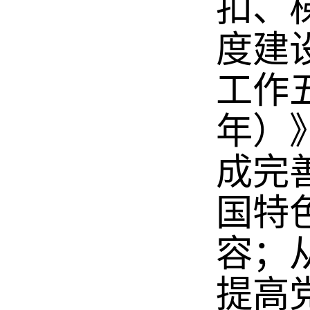
扣、
度建
工作五
年）
成完
国特
容；
提高