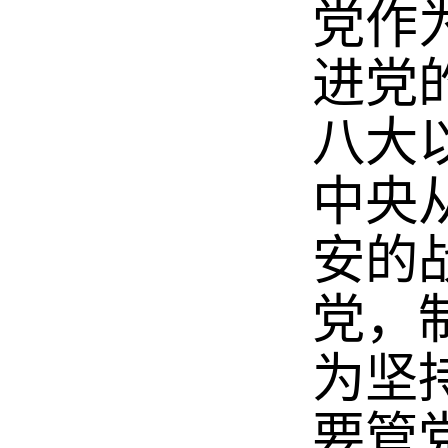
党作
进党
八大
中央
安的
党，
为坚
要管