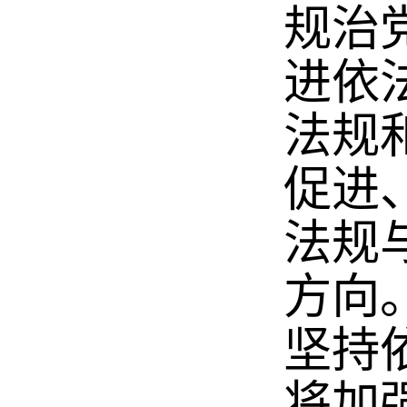
规治
进依
法规
促进
法规
方向
坚持
将加