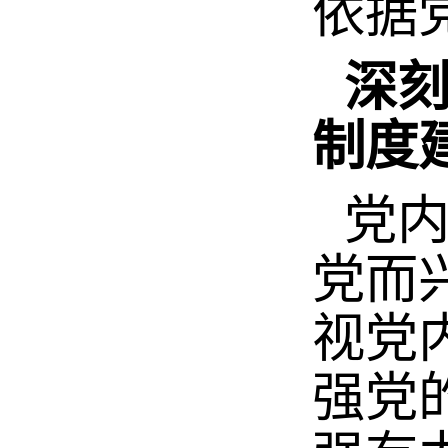
依据
深
制度
党
党而
视党
强党