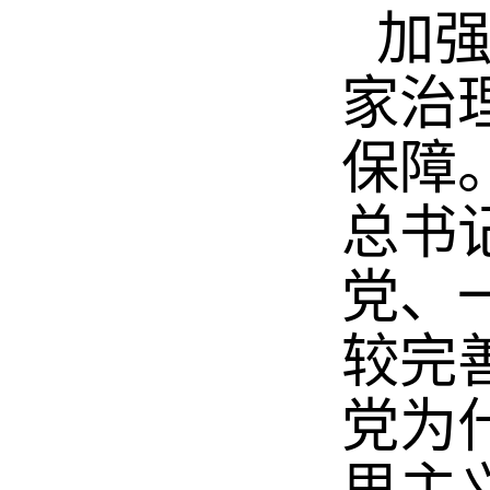
加
家治
保障
总书
党、
较完
党为