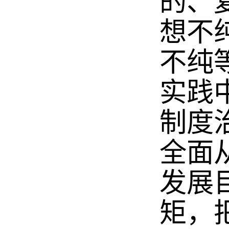
的、
想不
不纯
实践
制度
全面
发展
矩，