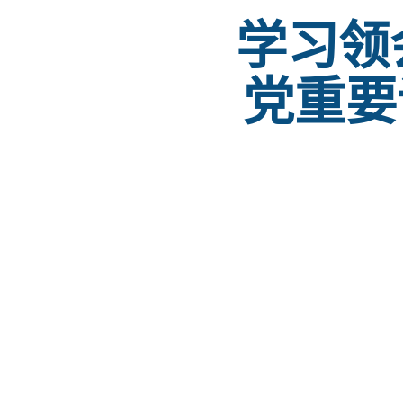
学习领
党重要