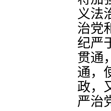
义法
治党
纪严
贯通
通，
政，
严治