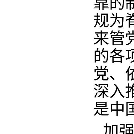
靠的
规为
来管
的各
党、
深入
是中
加