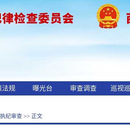
策法规
曝光台
审查调查
巡视
执纪审查
>> 正文