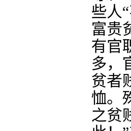
些人
富贵
有官
多，
贫者
恤。
之贫