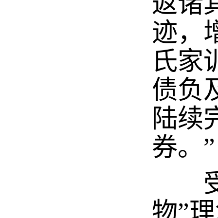
返诸
迹，
氏家
债负
陆续
券。”
受儒
物”