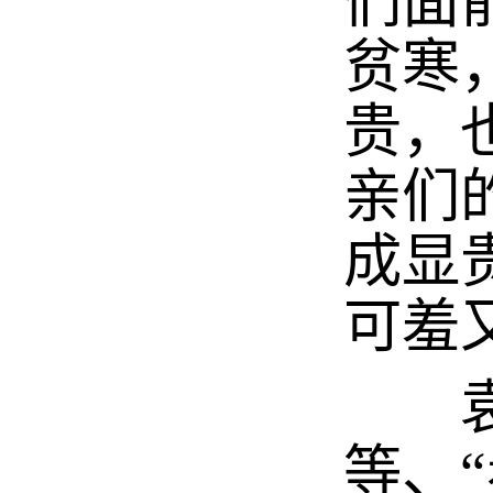
们面
贫寒
贵，
亲们
成显
可羞
袁采
等、