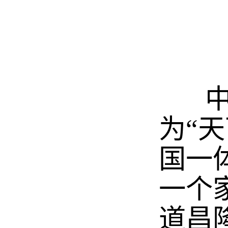
中华
为“
国一
一个
道昌