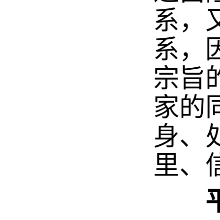
系，
系，
宗旨
家的
身、
里、