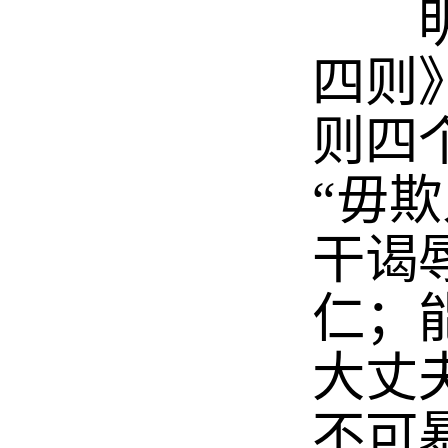
明代
四则
则四
“毋欺
干谒
仁；
大丈
不可