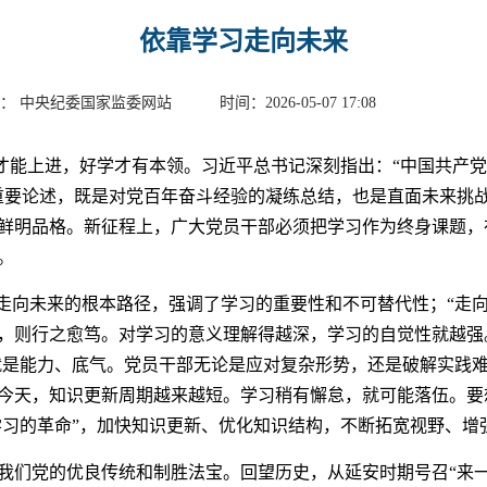
依靠学习走向未来
： 中央纪委国家监委网站 时间：2026-05-07 17:08
能上进，好学才有本领。习近平总书记深刻指出：“中国共产党
重要论述，既是对党百年奋斗经验的凝练总结，也是直面未来挑
鲜明品格。新征程上，广大党员干部必须把学习作为终身课题，
。
向未来的根本路径，强调了学习的重要性和不可替代性；“走向
，则行之愈笃。对学习的意义理解得越深，学习的自觉性就越强
，就是能力、底气。党员干部无论是应对复杂形势，还是破解实践
今天，知识更新周期越来越短。学习稍有懈怠，就可能落伍。要想
“学习的革命”，加快知识更新、优化知识结构，不断拓宽视野、增
们党的优良传统和制胜法宝。回望历史，从延安时期号召“来一