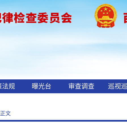
策法规
曝光台
审查调查
巡视
 正文