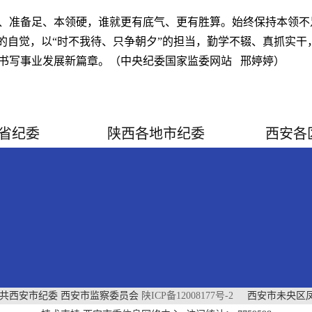
、准备足、本领硬，谁就更有底气、更有胜算。始终保持本领不
”的自觉，以“时不我待、只争朝夕”的担当，勤学不辍、真抓实
书写事业发展新篇章。（中央纪委国家监委网站 邢婷婷）
省纪委
陕西各地市纪委
西安各
中共西安市纪委 西安市监察委员会
陕ICP备12008177号-2
西安市未央区凤