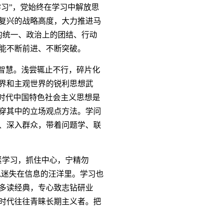
学习”，党始终在学习中解放思
复兴的战略高度，大力推进马
的统一、政治上的团结、行动
能不断前进、不断突破。
智慧。浅尝辄止不行，碎片化
界和主观世界的锐利思想武
时代中国特色社会主义思想是
贯穿其中的立场观点方法。学问
、深入群众，带着问题学、联
学习，抓住中心，宁精勿
免迷失在信息的汪洋里。学习也
多读经典，专心致志钻研业
时代往往青睐长期主义者。把