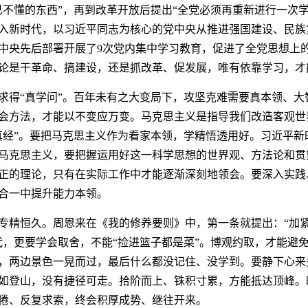
己不懂的东西”，再到改革开放后提出“全党必须再重新进行一次
入新时代，以习近平同志为核心的党中央从推进强国建设、民族
中央先后部署开展了9次党内集中学习教育，促进了全党思想上
论是干革命、搞建设，还是抓改革、促发展，唯有依靠学习，才
得“真学问”。百年未有之大变局下，攻坚克难需要真本领、大
会方法，才能以不变应万变。马克思主义是指导我们改造客观世
真经”。要把马克思主义作为看家本领，学精悟透用好。习近平新
纪马克思主义，要把握运用好这一科学思想的世界观、方法论和
正的理论，只有在实际工作中才能逐渐深刻地领会。要深入实践
合一中提升能力本领。
精恒久。周恩来在《我的修养要则》中，第一条就提出：“加紧
代，更要学会取舍，不能“捡进篮子都是菜”。博观约取，才能避
，两边景色一晃而过，最后什么都没记住、没学到。要静下心来
如登山，没有捷径可走。拾阶而上、铢积寸累，方能抵达顶峰。
倦、反复求索，终会积厚成势、继往开来。