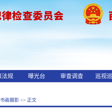
策法规
曝光台
审查调查
巡视
书画摄影
>> 正文