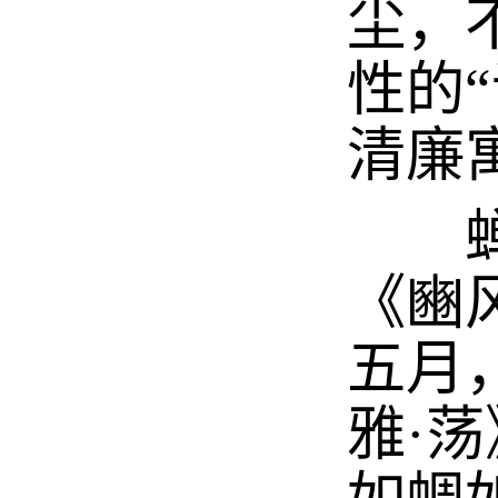
尘，
性的
清廉
蝉入
《豳
五月
雅·