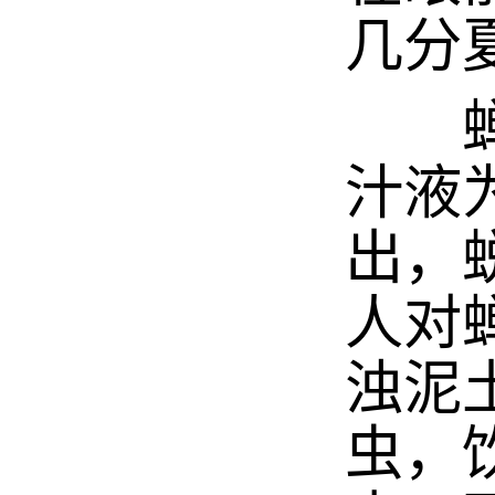
几分
蝉，
汁液
出，
人对
浊泥
虫，