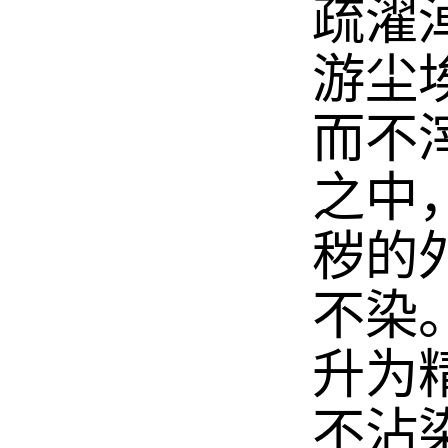
疏濯
游尘
而不
之中
秽的
不染
升为
不沾