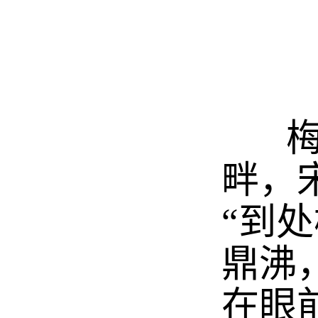
梅雨
畔，
“到
鼎沸
在眼