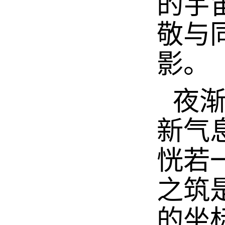
的宇
敬与
影。
夜
新气
恍若
之筑
的坐