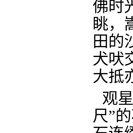
佛时
眺，
田的
犬吠
大抵
观星
尺”