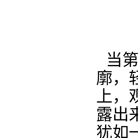
当
廓，
上，
露出
犹如