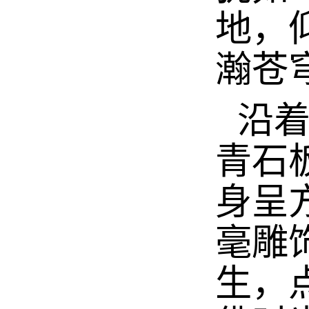
地，
瀚苍
沿
青石
身呈
毫雕
生，