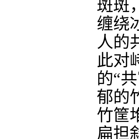
斑斑
缠绕
人的
此对
的“
郁的
竹筐
扁担