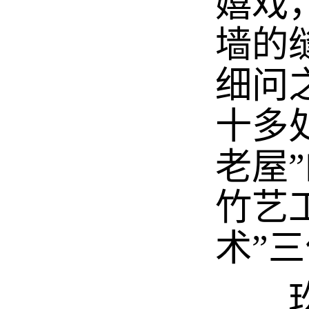
嬉戏
墙的
细问
十多
老屋
竹艺
术”
玖层