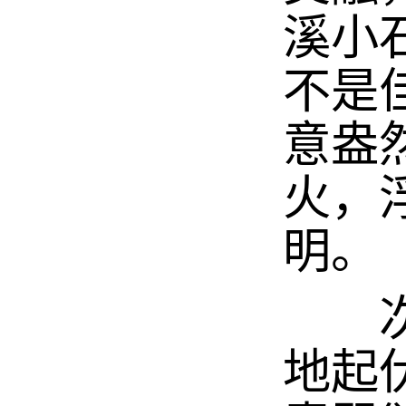
溪小
不是
意盎
火，
明。
次日
地起