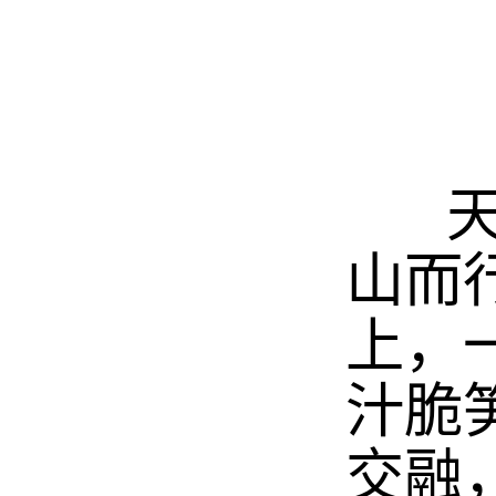
天色
山而
上，
汁脆
交融