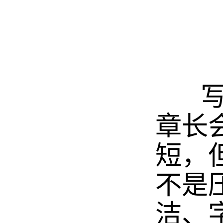
写文
章长
短，
不是
洁、