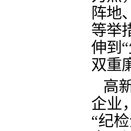
阵地
等举
伸到“
双重
高新
企业
“纪