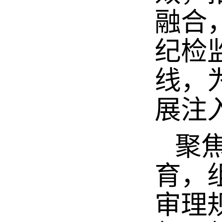
融合
纪检
线，
展注
聚焦
育，
审理