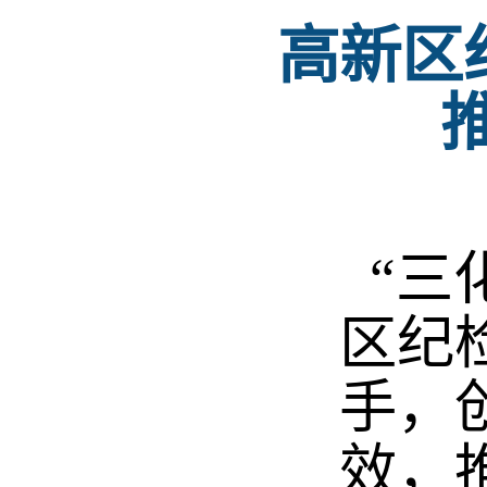
高新区
“三
区纪
手，
效，