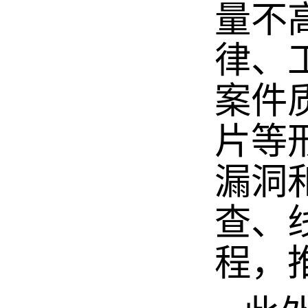
量不
律、
案件
片等
漏洞
查、
程，