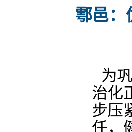
鄠邑：
为巩
治化
步压
任，