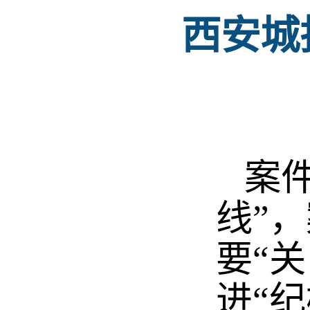
西安城
案件
线”
要“
进“