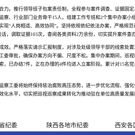
合力。推行领导班子包案责任制，全程参与案件调查、证据固定
监察、行业部门业务骨干15人，组建工作专班和2个集中办案小
实现“人岗相适、高效协同”。坚持依规依纪依法办案，严格规范
谈话，调取证据103次，查阅各类资料2万余份，切实提升案件查
成效。严格落实请示汇报制度，对涉及处级领导干部的线索处置
工委审批，确保办案方向不偏、尺度不松。集中办案期间，巡视组
线索，已办结7件，正在办理的4件均进入立案阶段。累计对15名
监察工委将始终保持惩治腐败高压态势，进一步优化流程、强化
效化水平，切实把巡视巡察成果转化为推动驻在单位高质量发展
省纪委
陕西各地市纪委
西安各