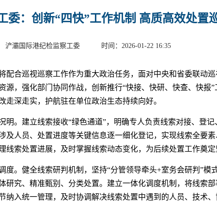
工委：创新“四快”工作机制 高质高效处置
 浐灞国际港纪检监察工委 时间：2026-01-22 16:35
将配合巡视巡察工作作为重大政治任务，面对中央和省委联动巡
资源，强化部门协同作战，创新推行“快接、快研、快查、快报”
改走深走实，护航驻在单位政治生态持续向好。
况明。建立线索接收“绿色通道”，明确专人负责线索对接、登记
涉及人员、处置进度等关键信息逐一细化登记，实现线索全要素
理线索处置进展，及时掌握线索动态变化，为后续处置工作奠定
调度。健全线索研判机制，坚持“分管领导牵头+室务会研判”模
体研究、精准甄别、分类处置。建立一体化调度机制，将线索部
节纳入统一管理，及时协调解决线索处置中遇到的人员、技术、