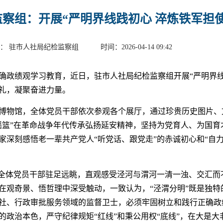
察组：开展“严明界线践初心 淬炼铁军担
： 驻市人社局纪检监察组 时间：2026-04-14 09:42
确政绩观学习教育，近日，驻市人社局纪检监察组开展“严明界线
礼，凝聚奋进力量。
博物馆，全体党员干部依次参观各个展厅，通过珍贵历史图片、
摇篮”在革命战争年代传承弘扬延安精神，坚持为党育人、为国育
家深刻感悟老一辈共产党人“听党话、跟党走”的赤诚初心和“自
，全体党员干部驻足远眺，直观感受泾河与渭河一清一浊、交汇而
在观奇景、悟哲理中深受触动，一致认为，“泾渭分明”既是独特
社、行政审批服务领域的监督卫士，必须牢固树立和践行正确政绩
的政治本色，严守纪律规矩“红线”和秉公用权“底线”，在大是