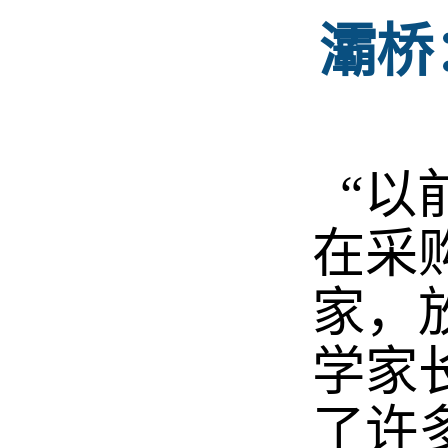
灞桥
“以
在采
家，
学家
了许