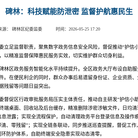
碑林：科技赋能防泄密 监督护航惠民生
来源： 碑林区纪委监委 时间：2026-05-25 17:20
委立足监督职责，聚焦数字政务信息安全风险，督促推动“护信小
，以精准监督保障惠民服务实效，切实维护群众切身利益。
碑林区政务服务智能化水平持续提升。全区政务大厅布设自助服务
35万件。在便民利企的同时，群众办事后易遗留身份证、企业资质
据残留等问题日益突出。
委督促区行政审批服务局压实主体责任，推动自主研发“护信小助
终端桌面、回收站及后台缓存，精准删除涉密涉敏文件，日均清理
断信息泄露；实现全流程保护，自动清理政务平台登录信息及操作
即清、零残留”；实现全链条联动，同步推送巡查提醒，督促工作
”闭环防护体系，自助终端安全隐患实现动态清零。