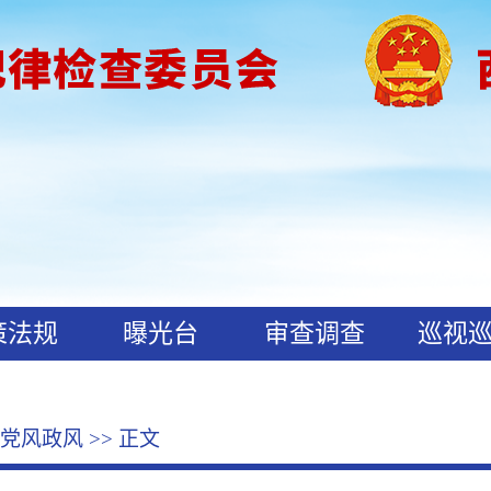
策法规
曝光台
审查调查
巡视
党风政风
>> 正文