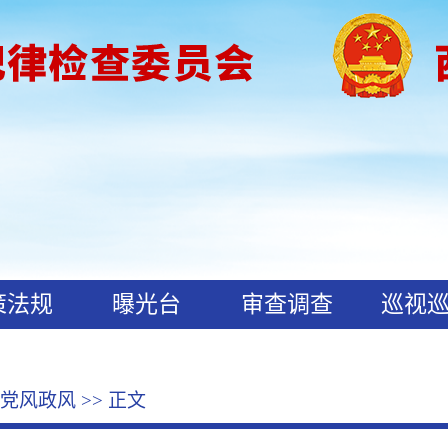
策法规
曝光台
审查调查
巡视
党风政风
>> 正文