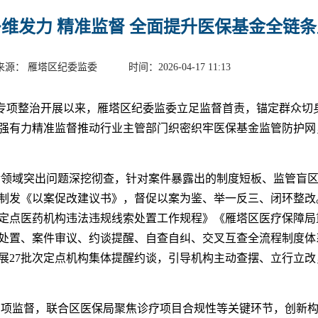
多维发力 精准监督 全面提升医保基金全链
来源： 雁塔区纪委监委 时间：2026-04-17 11:13
专项整治开展以来，雁塔区纪委监委立足监督首责，锚定群众切
强有力精准监督推动行业主管部门织密织牢医保基金监管防护网
领域突出问题深挖彻查，针对案件暴露出的制度短板、监管盲
制发《以案促改建议书》，督促以案为鉴、举一反三、闭环整改
定点医药机构违法违规线索处置工作规程》《雁塔区医疗保障局
索处置、案件审议、约谈提醒、自查自纠、交叉互查全流程制度
展27批次定点机构集体提醒约谈，引导机构主动查摆、立行立
项监督，联合区医保局聚焦诊疗项目合规性等关键环节，创新构建