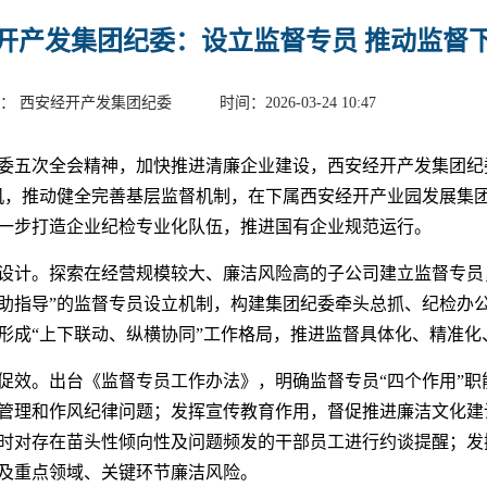
开产发集团纪委：设立监督专员 推动监督
： 西安经开产发集团纪委 时间：2026-03-24 10:47
委五次全会精神，加快推进清廉企业建设，西安经开产发集团纪
机，推动健全完善基层监督机制，在下属西安经开产业园发展集
一步打造企业纪检专业化队伍，推进国有企业规范运行。
设计。探索在经营规模较大、廉洁风险高的子公司建立监督专员
助指导”的监督专员设立机制，构建集团纪委牵头总抓、纪检办
形成“上下联动、纵横协同”工作格局，推进监督具体化、精准化
促效。出台《监督专员工作办法》，明确监督专员“四个作用”职
管理和作风纪律问题；发挥宣传教育作用，督促推进廉洁文化建
时对存在苗头性倾向性及问题频发的干部员工进行约谈提醒；发
及重点领域、关键环节廉洁风险。