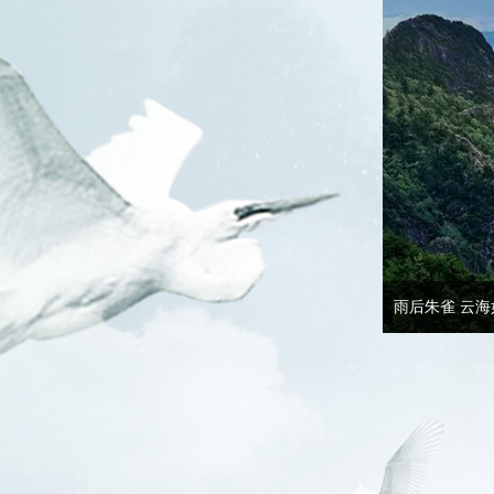
雨后朱雀 云海