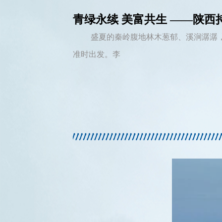
青绿永续 美富共生 ——陕
盛夏的秦岭腹地林木葱郁、溪涧潺潺，
准时出发。李